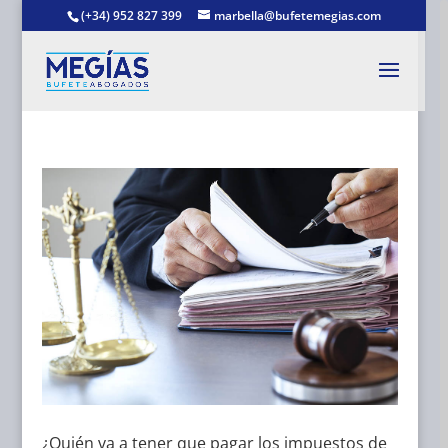
(+34) 952 827 399
marbella@bufetemegias.com
¿Quién va a tener que pagar los impuestos de