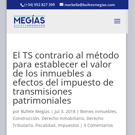
(+34) 952 827 399
marbella@bufetemegias.com
El TS contrario al método
para establecer el valor
de los inmuebles a
efectos del impuesto de
transmisiones
patrimoniales
por
Bufete Megías
|
Jul 3, 2018
|
Bienes inmuebles
,
Construcción
,
Derecho Inmobiliario
,
Derecho
Tributario
,
Fiscalidad
,
Impuestos
|
0 Comentarios