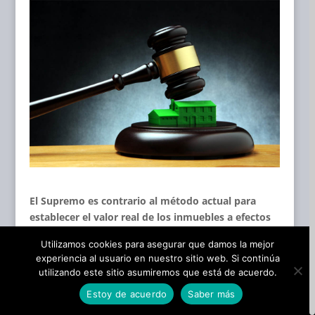
El Supremo es contrario al método actual para
establecer el valor real de los inmuebles a efectos
del impuesto de transmisiones patrimoniales
Utilizamos cookies para asegurar que damos la mejor
La Sala III, de lo Contencioso Administrativo del
experiencia al usuario en nuestro sitio web. Si continúa
utilizando este sitio asumiremos que está de acuerdo.
Tribunal Supremo ha fijado doctrina en cuatro
recientes sentencias, donde ha examinado los
Estoy de acuerdo
Saber más
recursos de la Junta de Castilla-La Mancha que