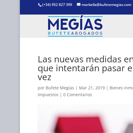
(+34) 952 827 399
marbella@bufetemegias.com
Las nuevas medidas en 
que intentarán pasar e
vez
por
Bufete Megías
|
Mar 21, 2019
|
Bienes inm
Impuestos
|
0 Comentarios