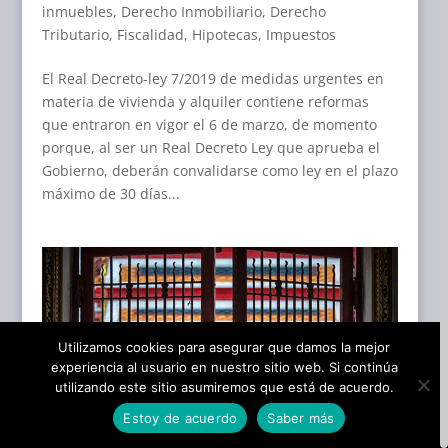
inmuebles
,
Derecho Inmobiliario
,
Derecho
Tributario
,
Fiscalidad
,
Hipotecas
,
Impuestos
El Real Decreto-ley 7/2019 de medidas urgentes en
materia de vivienda y alquiler contiene reformas
que entraron en vigor el 6 de marzo, de momento
porque, al ser un Real Decreto Ley que aprueba el
Gobierno, deberán convalidarse como ley en el plazo
máximo de 30 días...
Utilizamos cookies para asegurar que damos la mejor
experiencia al usuario en nuestro sitio web. Si continúa
utilizando este sitio asumiremos que está de acuerdo.
Estoy de acuerdo
Saber más