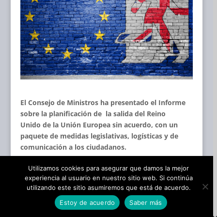
El Consejo de Ministros ha presentado el Informe
sobre la planificación de la salida del Reino
Unido de la Unión Europea sin acuerdo, con un
paquete de medidas legislativas, logísticas y de
comunicación a los ciudadanos.
El
Reino Unido
notificó formalmente el
29 de marzo
Utilizamos cookies para asegurar que damos la mejor
de 2017
su
deseo de abandonar la UE
. Este país
experiencia al usuario en nuestro sitio web. Si continúa
abandonará la Unión
y se convertirá de hecho en un
utilizando este sitio asumiremos que está de acuerdo.
tercer Estado a las 00:00 (CET) del
30 de marzo de
Estoy de acuerdo
Saber más
2019
, de acuerdo con las previsiones del artículo 50