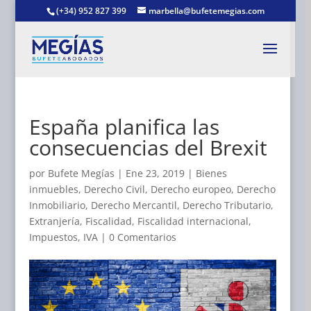
(+34) 952 827 399
marbella@bufetemegias.com
España planifica las
consecuencias del Brexit
por
Bufete Megías
|
Ene 23, 2019
|
Bienes
inmuebles
,
Derecho Civil
,
Derecho europeo
,
Derecho
Inmobiliario
,
Derecho Mercantil
,
Derecho Tributario
,
Extranjería
,
Fiscalidad
,
Fiscalidad internacional
,
Impuestos
,
IVA
|
0 Comentarios