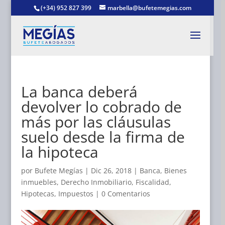
(+34) 952 827 399
marbella@bufetemegias.com
La banca deberá
devolver lo cobrado de
más por las cláusulas
suelo desde la firma de
la hipoteca
por
Bufete Megías
|
Dic 26, 2018
|
Banca
,
Bienes
inmuebles
,
Derecho Inmobiliario
,
Fiscalidad
,
Hipotecas
,
Impuestos
|
0 Comentarios