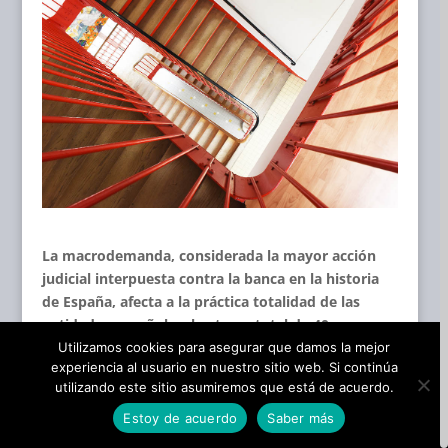
La macrodemanda, considerada la mayor acción
judicial interpuesta contra la banca en la historia
de España, afecta a la práctica totalidad de las
entidades españolas, hasta un total de 40
entidades después de las fusiones, ya que un
Utilizamos cookies para asegurar que damos la mejor
experiencia al usuario en nuestro sitio web. Si continúa
principio se dirigía a 101. Estipula que la
utilizando este sitio asumiremos que está de acuerdo.
retroactividad es total, en línea con el dictamen del
TUE en diciembre de 2016.
Estoy de acuerdo
Saber más