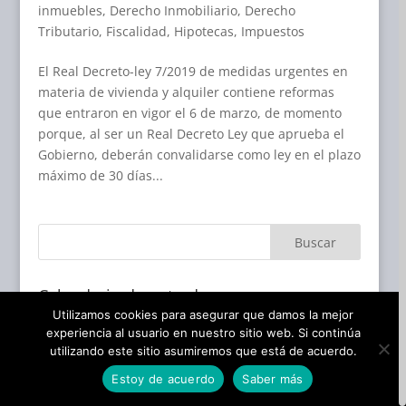
inmuebles
,
Derecho Inmobiliario
,
Derecho
Tributario
,
Fiscalidad
,
Hipotecas
,
Impuestos
El Real Decreto-ley 7/2019 de medidas urgentes en
materia de vivienda y alquiler contiene reformas
que entraron en vigor el 6 de marzo, de momento
porque, al ser un Real Decreto Ley que aprueba el
Gobierno, deberán convalidarse como ley en el plazo
máximo de 30 días...
Calendario de entradas
Utilizamos cookies para asegurar que damos la mejor
agosto 2026
experiencia al usuario en nuestro sitio web. Si continúa
L
M
X
J
V
S
D
utilizando este sitio asumiremos que está de acuerdo.
1
2
Estoy de acuerdo
Saber más
3
4
5
6
7
8
9