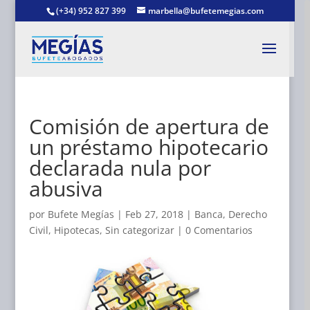
(+34) 952 827 399
marbella@bufetemegias.com
Comisión de apertura de
un préstamo hipotecario
declarada nula por
abusiva
por
Bufete Megías
|
Feb 27, 2018
|
Banca
,
Derecho
Civil
,
Hipotecas
,
Sin categorizar
|
0 Comentarios