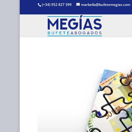
(+34) 952 827 399
marbella@bufetemegias.com