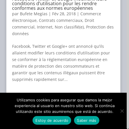
conditions d’utilisation pour les rendre
conformes aux normes européennes
par
Bufete Megías
|
Fév 28, 2018
|
Commerce
électronique
,
Contrats commerciaux
,
Droit
commercial
,
Internet
,
Non classifié(e)
,
Protection des
données
Facebook, Twitter et Google+ ont annoncé qu’ils
allaient modifier leurs conditions d’utilisation pour
se conformer à la réglementation européenne en
matière de protection des consommateurs et
garantir que les contenus illégaux puissent être
supprimés rapidement sur...
Utilizamos cookies para asegurar que damos la mejor
experiencia al usuario en nuestro sitio web. Si continúa
utilizando este sitio asumiremos que está de acuerdo.
Articles récents
Estoy de acuerdo
Saber más
Une société qui acquiert une autre société n’est pas