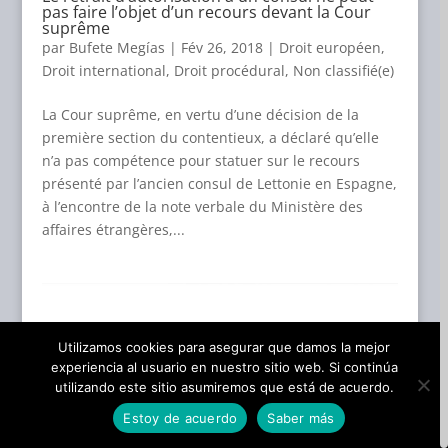
pas faire l’objet d’un recours devant la Cour
suprême
par
Bufete Megías
|
Fév 26, 2018
|
Droit européen
,
Droit international
,
Droit procédural
,
Non classifié(e)
La Cour suprême, en vertu d’une décision de la
première section du contentieux, a déclaré qu’elle
n’a pas compétence pour statuer sur le recours
présenté par l’ancien consul de Lettonie en Espagne,
à l’encontre de la note verbale du Ministère des
affaires étrangères,...
Utilizamos cookies para asegurar que damos la mejor
experiencia al usuario en nuestro sitio web. Si continúa
utilizando este sitio asumiremos que está de acuerdo.
Estoy de acuerdo
Saber más